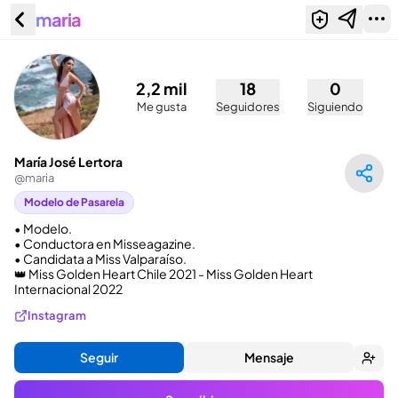
maria
María José Lertora (@maria)
2,2 mil
18
0
Me gusta
Seguidores
Siguiendo
María José Lertora
@
maria
Modelo de Pasarela
• Modelo.

• Conductora en Misseagazine.

• Candidata a Miss Valparaíso.

👑 Miss Golden Heart Chile 2021 - Miss Golden Heart 
Internacional 2022
Instagram
Seguir
Mensaje