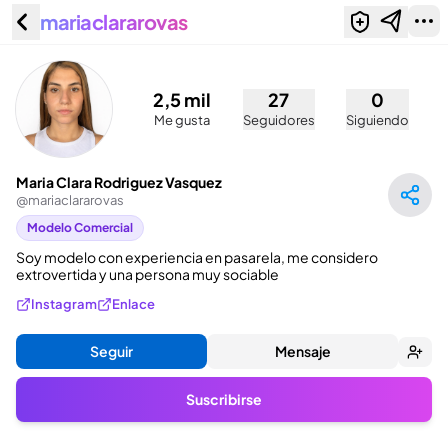
mariaclararovas
Maria Clara Rodriguez Vasquez
(@mariaclararovas)
2,5 mil
27
0
Me gusta
Seguidores
Siguiendo
Maria Clara Rodriguez Vasquez
@
mariaclararovas
Modelo Comercial
Soy modelo con experiencia en pasarela, me considero 
extrovertida y una persona muy sociable
Instagram
Enlace
Seguir
Mensaje
Suscribirse