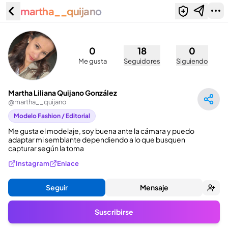
martha__quijano
Martha Liliana Quijano González
(@martha__quijano)
0
18
0
Me gusta
Seguidores
Siguiendo
Martha Liliana Quijano González
@
martha__quijano
Modelo Fashion / Editorial
Me gusta el modelaje, soy buena ante la cámara y puedo 
adaptar mi semblante dependiendo a lo que busquen 
capturar según la toma
Instagram
Enlace
Seguir
Mensaje
Suscribirse