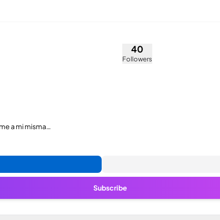
arcia (@maytegarcia6)
40
Followers
arme a mi misma…
Subscribe