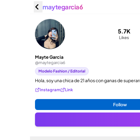
maytegarcia6
Mayte G
5.7K
Likes
Mayte Garcia
@
maytegarcia6
Modelo Fashion / Editorial
Hola, soy una chica de 21 años con ganas de super
Instagram
Link
Follow