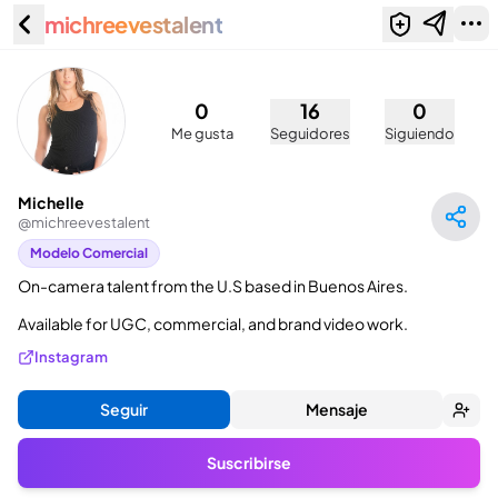
michreevestalent
Michelle (@michreevestalent)
0
16
0
Me gusta
Seguidores
Siguiendo
Michelle
@
michreevestalent
Modelo Comercial
On-camera talent from the U.S based in Buenos Aires.

Available for UGC, commercial, and brand video work.
Instagram
Seguir
Mensaje
Suscribirse