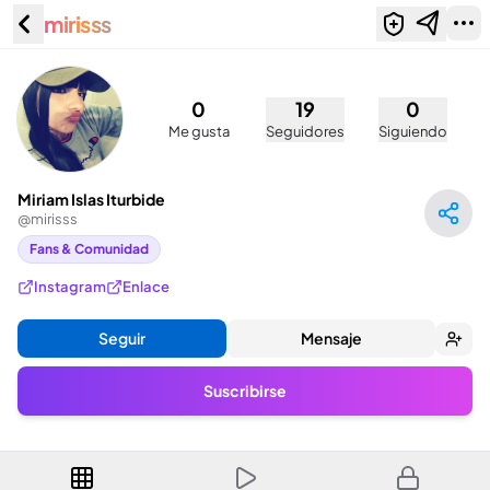
mirisss
Miriam Islas Iturbide (@mirisss)
0
19
0
Me gusta
Seguidores
Siguiendo
Miriam Islas Iturbide
@
mirisss
Fans & Comunidad
Instagram
Enlace
Seguir
Mensaje
Suscribirse