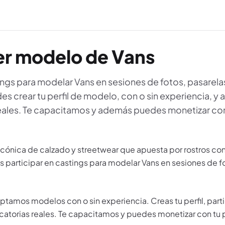
r modelo de Vans
r modelo de Vans
tings para modelar
Vans
en sesiones de fotos, pasarel
s crear tu perfil de modelo, con o sin experiencia, y 
ales. Te capacitamos y además puedes monetizar con 
icónica de calzado y streetwear que apuesta por rostros con
 participar en castings para modelar Vans en sesiones de 
tamos modelos con o sin experiencia. Creas tu perfil, parti
atorias reales. Te capacitamos y puedes monetizar con tu 