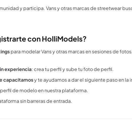
munidad y participa. Vans y otras marcas de streetwear bus
istrarte con HolliModels?
tings
para modelar
Vans
y otras marcas en sesiones de fotos,
in experiencia
: crea tu perfil y sube tu foto de perfil.
e capacitamos
y te ayudamos a dar el siguiente paso en la i
 perfil de modelo en nuestra plataforma.
lataforma sin barreras de entrada.