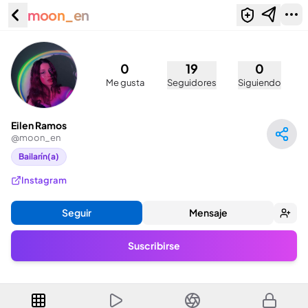
moon_en
Eilen Ramos (@moon_en)
0
19
0
Me gusta
Seguidores
Siguiendo
Eilen Ramos
@
moon_en
Bailarín(a)
Instagram
Seguir
Mensaje
Suscribirse