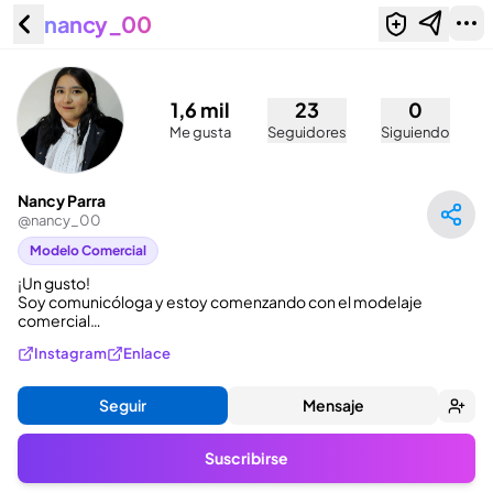
nancy_00
Nancy Parra (@nancy_00)
1,6 mil
23
0
Me gusta
Seguidores
Siguiendo
Nancy Parra
@
nancy_00
Modelo Comercial
¡Un gusto!

Soy comunicóloga y estoy comenzando con el modelaje 
comercial…
Instagram
Enlace
Seguir
Mensaje
Suscribirse