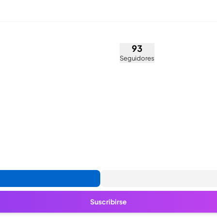
 Marroquín (@naniwang_94
93
Seguidores
Suscribirse