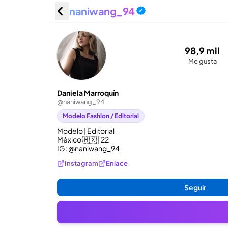
naniwang_94
Daniela
98,9 mil
Me gusta
Daniela Marroquín
@
naniwang_94
Modelo Fashion / Editorial
Modelo | Editorial

México 🇲🇽 | 22

IG: @naniwang_94
Instagram
Enlace
Seguir