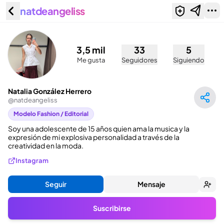
natdeangeliss
Natalia González Herrero
(@natdeangeliss)
3,5 mil
33
5
Me gusta
Seguidores
Siguiendo
Natalia González Herrero
@
natdeangeliss
Modelo Fashion / Editorial
Soy una adolescente de 15 años quien ama la musica y la 
expresión de mi explosiva personalidad a través de la 
creatividad en la moda.
Instagram
Seguir
Mensaje
Suscribirse