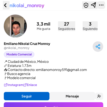
nikolai_monroy
Emiliano Nikolai Cruz Monroy
(@nikolai_monroy)
3,3 mil
27
3
Me gusta
Seguidores
Siguiendo
Emiliano Nikolai Cruz Monroy
@
nikolai_monroy
Modelo Comercial
📍 Ciudad de México, México

📏 Estatura: 1.73m

📥 Contacto directo: emilianomonroy591@gmail.com

🚩Busco agencia 

🚩Modelo comercial
Instagram
Enlace
Seguir
Mensaje