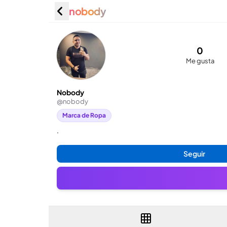
nobody
Nobody
0
Me gusta
Nobody
@
nobody
Marca de Ropa
.
Seguir