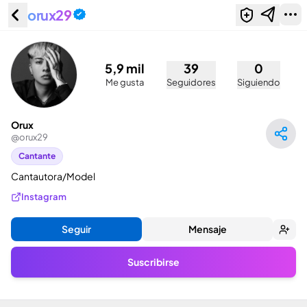
orux29
Orux (@orux29)
5,9 mil
39
0
Me gusta
Seguidores
Siguiendo
Orux
@
orux29
Cantante
Cantautora/Model
Instagram
Seguir
Mensaje
Suscribirse