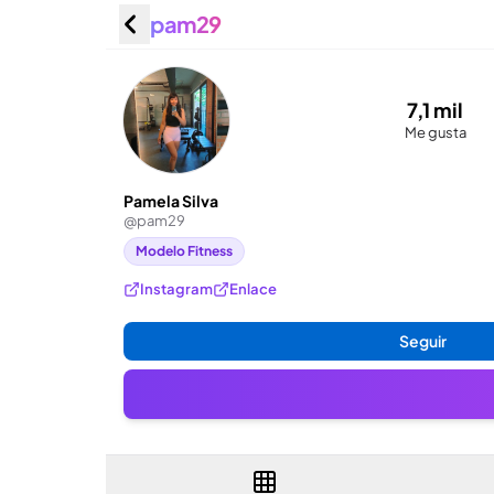
pam29
Pamela 
7,1 mil
Me gusta
Pamela Silva
@
pam29
Modelo Fitness
Instagram
Enlace
Seguir