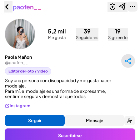
paofen__
Paola Mañon (@paofen__)
5,2 mil
39
19
Me gusta
Seguidores
Siguiendo
Paola Mañon
@
paofen__
Editor de Foto / Video
Soy una persona con discapacidad y me gusta hacer 
modelaje.

Para mí, el modelaje es una forma de expresarme, 
sentirme segura y demostrar que todos
Instagram
Seguir
Mensaje
Suscribirse