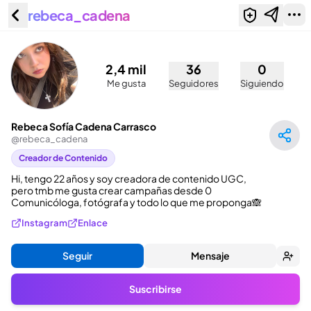
rebeca_cadena
Rebeca Sofía Cadena Carrasco
(@rebeca_cadena)
2,4 mil
36
0
Me gusta
Seguidores
Siguiendo
Rebeca Sofía Cadena Carrasco
@
rebeca_cadena
Creador de Contenido
Hi, tengo 22 años y soy creadora de contenido UGC, 
pero tmb me gusta crear campañas desde 0 

Comunicóloga, fotógrafa y todo lo que me proponga🙈
Instagram
Enlace
Seguir
Mensaje
Suscribirse