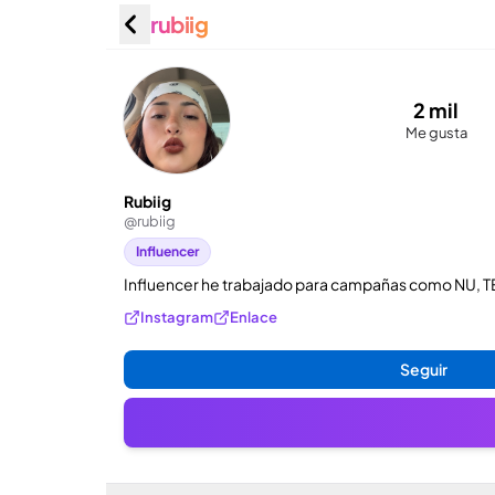
rubiig
Rubiig (
2 mil
Me gusta
Rubiig
@
rubiig
Influencer
Influencer he trabajado para campañas como NU, T
Instagram
Enlace
Seguir