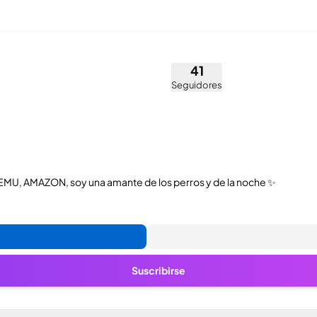
@rubiig)
41
Seguidores
EMU, AMAZON, soy una amante de los perros y de la noche ✨
Suscribirse