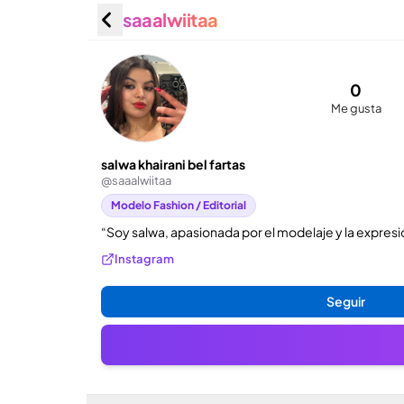
saaalwiitaa
salwa kh
0
Me gusta
salwa khairani bel fartas
@
saaalwiitaa
Modelo Fashion / Editorial
“Soy salwa, apasionada por el modelaje y la expresió
Instagram
Seguir