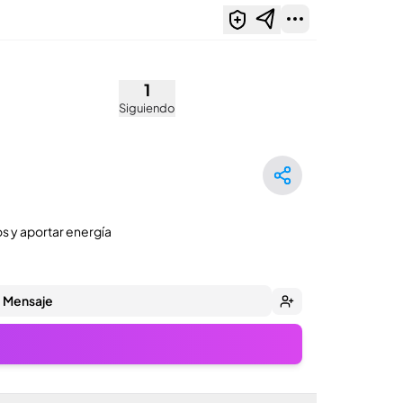
taa)
1
Siguiendo
os y aportar energía
Mensaje