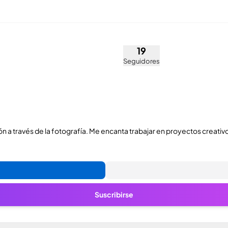
airani bel fartas (@saaalwii
19
Seguidores
n a través de la fotografía. Me encanta trabajar en proyectos creativ
Suscribirse