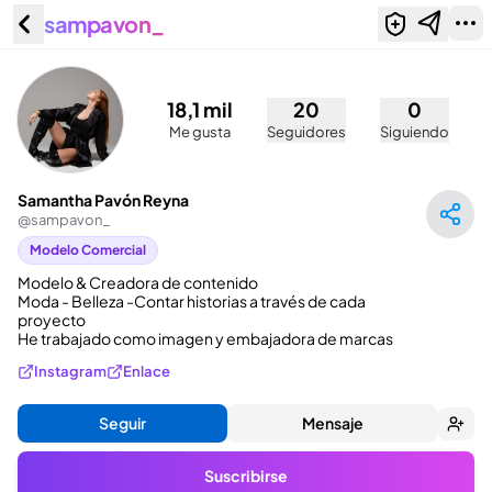
sampavon_
Samantha Pavón Reyna
(@sampavon_)
18,1 mil
20
0
Me gusta
Seguidores
Siguiendo
Samantha Pavón Reyna
@
sampavon_
Modelo Comercial
Modelo & Creadora de contenido

Moda - Belleza -Contar historias a través de cada 
proyecto

He trabajado como imagen y embajadora de marcas
Instagram
Enlace
Seguir
Mensaje
Suscribirse