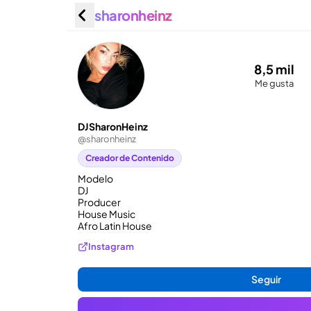
sharonheinz
DJSharo
8,5 mil
Me gusta
DJSharonHeinz
@
sharonheinz
Creador de Contenido
Modelo 

DJ 

Producer

House Music 

Afro Latin House
Instagram
Seguir