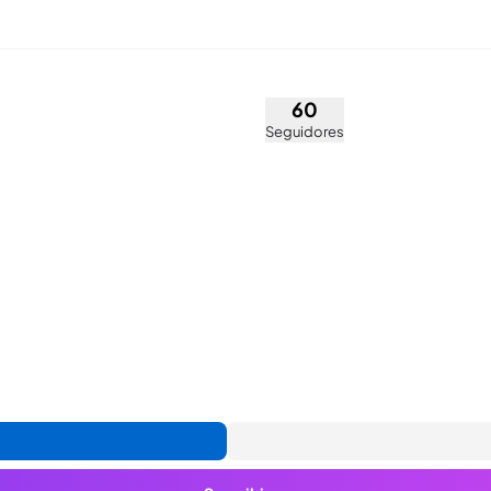
nHeinz (@sharonheinz)
60
Seguidores