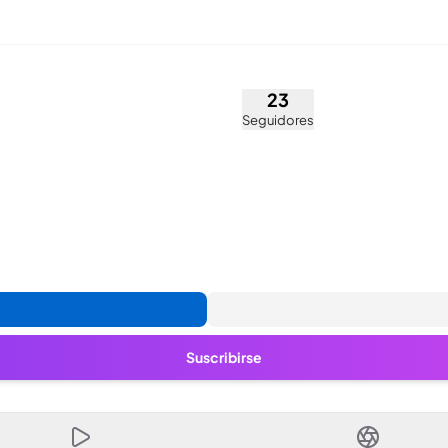
Salazar (@shawtysalazar)
23
Seguidores
Suscribirse