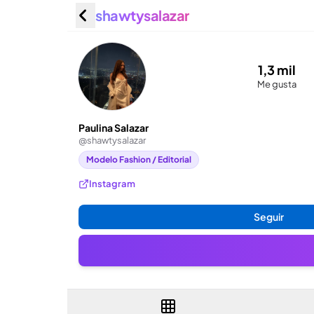
shawtysalazar
Paulina 
1,3 mil
Me gusta
Paulina Salazar
@
shawtysalazar
Modelo Fashion / Editorial
Instagram
Seguir