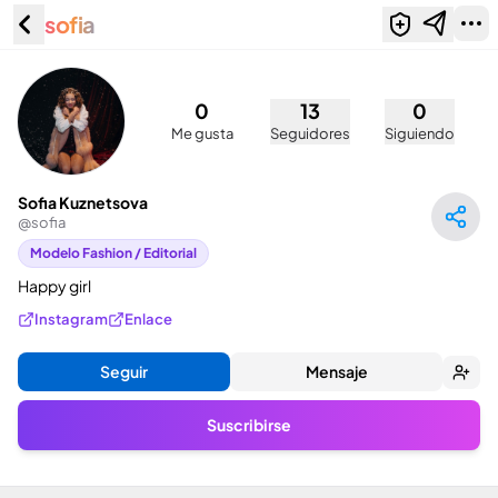
sofia
Sofia Kuznetsova (@sofia)
0
13
0
Me gusta
Seguidores
Siguiendo
Sofia Kuznetsova
@
sofia
Modelo Fashion / Editorial
Happy girl
Instagram
Enlace
Seguir
Mensaje
Suscribirse