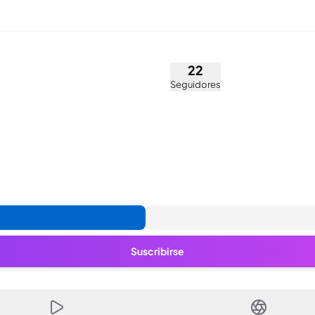
des González rojas (@sofija
22
Seguidores
Suscribirse