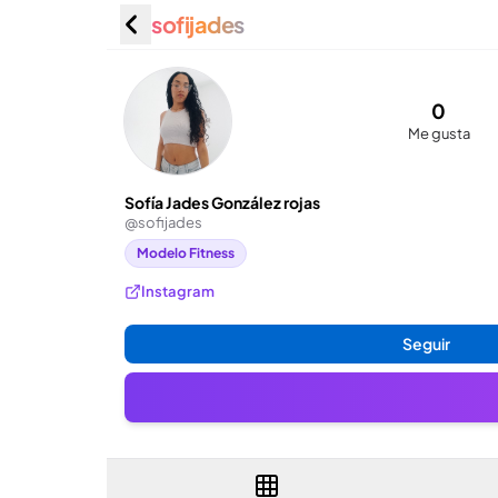
sofijades
Sofía Ja
0
Me gusta
Sofía Jades González rojas
@
sofijades
Modelo Fitness
Instagram
Seguir