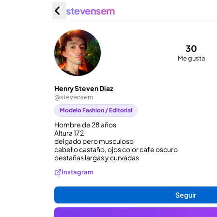
stevensem
Henry S
30
Me gusta
Henry Steven Diaz
@
stevensem
Modelo Fashion / Editorial
Hombre de 28 años 

Altura 172 

delgado pero musculoso 

cabello castaño, ojos color cafe oscuro

pestañas largas y curvadas
Instagram
Seguir