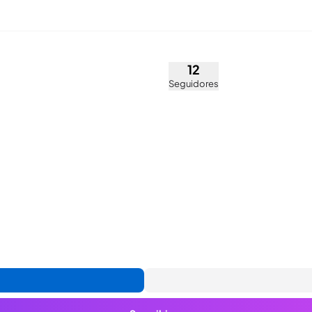
teven Diaz (@stevensem)
12
Seguidores