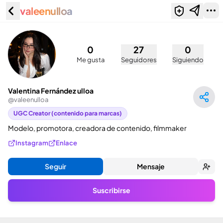
valeenulloa
Valentina Fernández ulloa
(@valeenulloa)
0
27
0
Me gusta
Seguidores
Siguiendo
Valentina Fernández ulloa
@
valeenulloa
UGC Creator (contenido para marcas)
Modelo, promotora, creadora de contenido, filmmaker
Instagram
Enlace
Seguir
Mensaje
Suscribirse