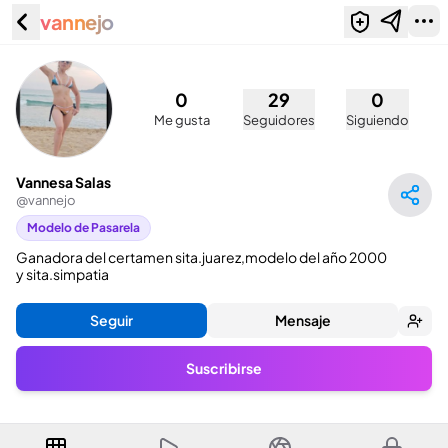
vannejo
Vannesa Salas (@vannejo)
0
29
0
Me gusta
Seguidores
Siguiendo
Vannesa Salas
@
vannejo
Modelo de Pasarela
Ganadora del certamen sita.juarez,modelo del año 2000 
y sita.simpatia
Seguir
Mensaje
Suscribirse