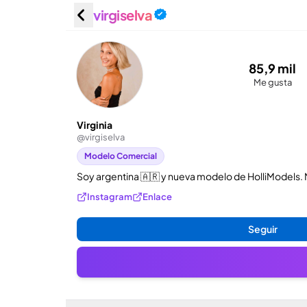
virgiselva
Virginia 
85,9 mil
Me gusta
Virginia
@
virgiselva
Modelo Comercial
Soy argentina 🇦🇷 y nueva modelo de HolliModels.
Instagram
Enlace
Seguir