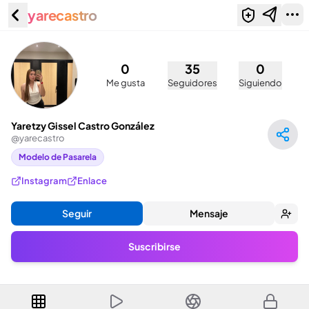
yarecastro
Yaretzy Gissel Castro González
(@yarecastro)
0
35
0
Me gusta
Seguidores
Siguiendo
Yaretzy Gissel Castro González
@
yarecastro
Modelo de Pasarela
Instagram
Enlace
Seguir
Mensaje
Suscribirse