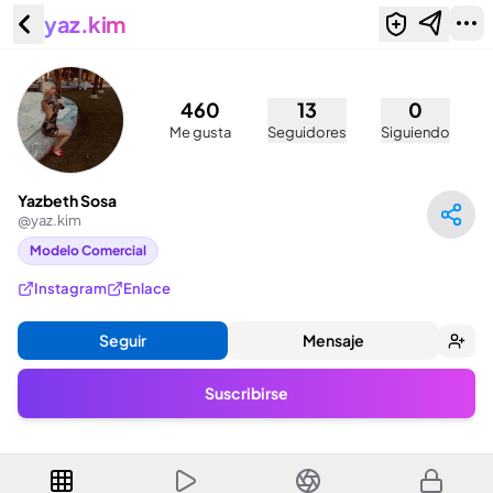
yaz.kim
Yazbeth Sosa (@yaz.kim)
460
13
0
Me gusta
Seguidores
Siguiendo
Yazbeth Sosa
@
yaz.kim
Modelo Comercial
Instagram
Enlace
Seguir
Mensaje
Suscribirse