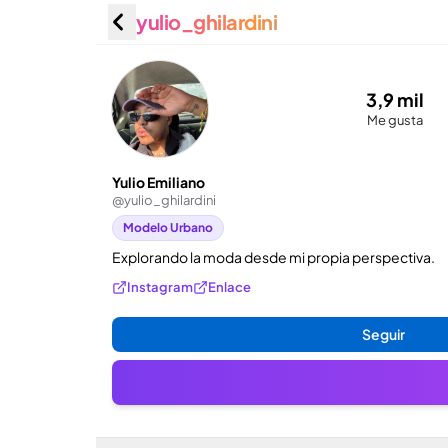
yulio_ghilardini
Yulio Em
3,9 mil
Me gusta
Yulio Emiliano
@
yulio_ghilardini
Modelo Urbano
Explorando la moda desde mi propia perspectiva.
Instagram
Enlace
Seguir