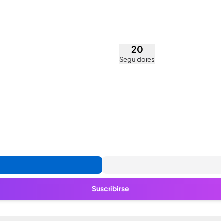
iliano (@yulio_ghilardini)
20
Seguidores
Suscribirse