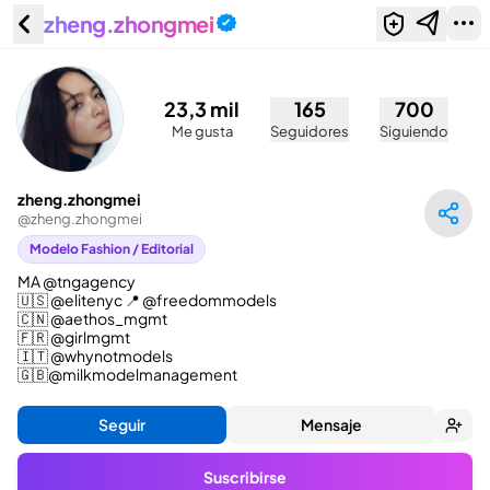
zheng.zhongmei
zheng.zhongmei
(@zheng.zhongmei)
23,3 mil
165
700
Me gusta
Seguidores
Siguiendo
zheng.zhongmei
@
zheng.zhongmei
Modelo Fashion / Editorial
MA @tngagency

🇺🇸 @elitenyc 📍 @freedommodels

🇨🇳 @aethos_mgmt

🇫🇷 @girlmgmt

🇮🇹 @whynotmodels

🇬🇧@milkmodelmanagement
Seguir
Mensaje
Suscribirse