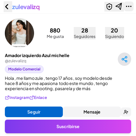
zulevalizq
Amador izquierdo Azul michelle
(@zulevalizq)
880
28
20
Me gusta
Seguidores
Siguiendo
Amador izquierdo Azul michelle
@
zulevalizq
Modelo Comercial
Hola , me llamo zule , tengo 17 años , soy modelo desde 
hace 8 años y me apasiona  todo este mundo , tengo 
experiencia en shooting , pasarela y de más
Instagram
Enlace
Seguir
Mensaje
Suscribirse